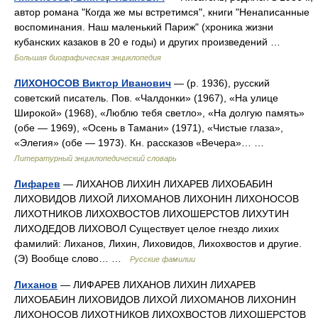
автор романа "Когда же мы встретимся", книги "Ненаписанные
воспоминания. Наш маленький Париж" (хроника жизни
кубанских казаков в 20 е годы) и других произведений …
Большая биографическая энциклопедия
ЛИХОНОСОВ Виктор Иванович
— (р. 1936), русский
советский писатель. Пов. «Чалдонки» (1967), «На улице
Широкой» (1968), «Люблю тебя светло», «На долгую память»
(обе — 1969), «Осень в Тамани» (1971), «Чистые глаза»,
«Элегия» (обе — 1973). Кн. рассказов «Вечера»… …
Литературный энциклопедический словарь
Лифарев
— ЛИХАНОВ ЛИХИН ЛИХАРЕВ ЛИХОБАБИН
ЛИХОВИДОВ ЛИХОЙ ЛИХОМАНОВ ЛИХОНИН ЛИХОНОСОВ
ЛИХОТНИКОВ ЛИХОХВОСТОВ ЛИХОШЕРСТОВ ЛИХУТИН
ЛИХОДЕДОВ ЛИХОВОЛ Существует целое гнездо лихих
фамилий: Лиханов, Лихин, Лиховидов, Лихохвостов и другие.
(Э) Вообще слово… …
Русские фамилии
Лиханов
— ЛИФАРЕВ ЛИХАНОВ ЛИХИН ЛИХАРЕВ
ЛИХОБАБИН ЛИХОВИДОВ ЛИХОЙ ЛИХОМАНОВ ЛИХОНИН
ЛИХОНОСОВ ЛИХОТНИКОВ ЛИХОХВОСТОВ ЛИХОШЕРСТОВ